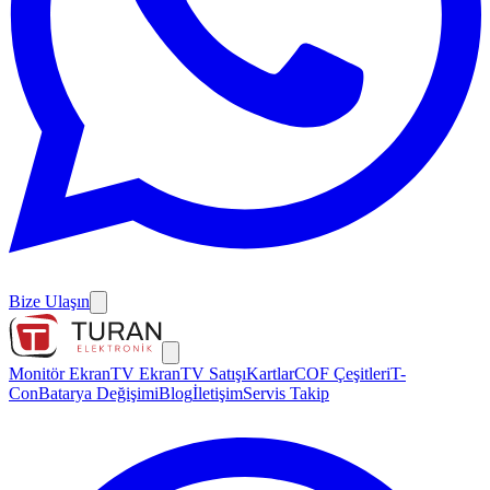
Bize Ulaşın
Monitör Ekran
TV Ekran
TV Satışı
Kartlar
COF Çeşitleri
T-
Con
Batarya Değişimi
Blog
İletişim
Servis Takip