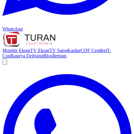
WhatsApp
Monitör Ekran
TV Ekran
TV Satışı
Kartlar
COF Çeşitleri
T-
Con
Batarya Değişimi
Blog
İletişim