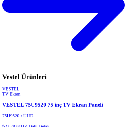
Vestel
Ürünleri
VESTEL
TV Ekran
VESTEL 75U9520 75 inç TV Ekran Paneli
75U9520
•
UHD
₺23.787
KDV Dahil
Detay