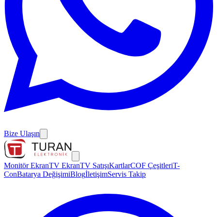
Bize Ulaşın
Monitör Ekran
TV Ekran
TV Satışı
Kartlar
COF Çeşitleri
T-
Con
Batarya Değişimi
Blog
İletişim
Servis Takip