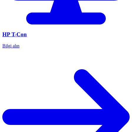
HP
T-Con
Bilgi alın