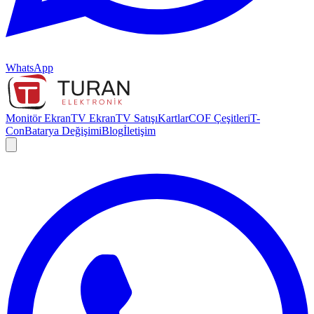
WhatsApp
Monitör Ekran
TV Ekran
TV Satışı
Kartlar
COF Çeşitleri
T-
Con
Batarya Değişimi
Blog
İletişim