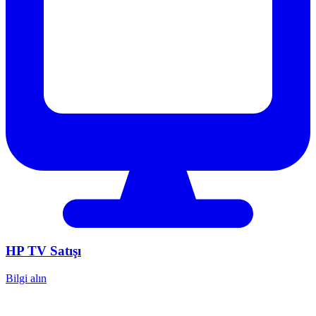
HP
TV Satışı
Bilgi alın