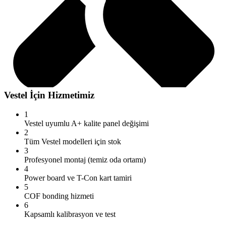
Vestel
İçin Hizmetimiz
1
Vestel uyumlu A+ kalite panel değişimi
2
Tüm Vestel modelleri için stok
3
Profesyonel montaj (temiz oda ortamı)
4
Power board ve T-Con kart tamiri
5
COF bonding hizmeti
6
Kapsamlı kalibrasyon ve test