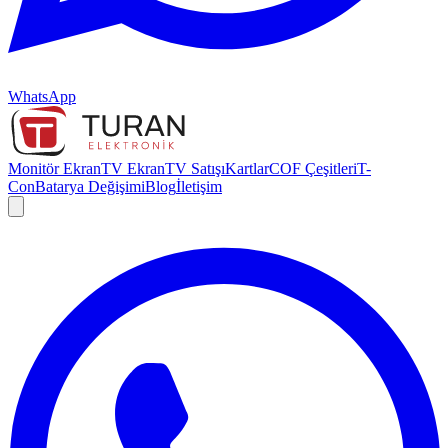
WhatsApp
Monitör Ekran
TV Ekran
TV Satışı
Kartlar
COF Çeşitleri
T-
Con
Batarya Değişimi
Blog
İletişim