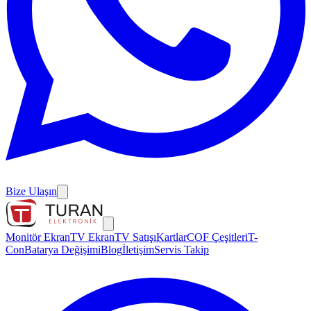
Bize Ulaşın
Monitör Ekran
TV Ekran
TV Satışı
Kartlar
COF Çeşitleri
T-
Con
Batarya Değişimi
Blog
İletişim
Servis Takip