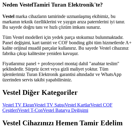
Neden
Vestel
Tamiri Turan Elektronik'te?
Vestel
marka cihazların tamirinde uzmanlaşmış ekibimiz, bu
markanın teknik özelliklerini ve yaygın arıza paternlerini iyi tanır.
Bu sayede doğru tanı ve hızlı çözüm imkanı sunarız.
Tüm
Vestel
modelleri için yedek parça stokumuz bulunmaktadır.
Panel değişimi, kart tamiri ve COF bonding gibi tüm hizmetlerde A+
kalite orijinal muadil parçalar kullanırız. Bu sayede
Vestel
cihazınız
fabrika çıkışı kalitesine yeniden kavuşur.
Fiyatlarımız panel + profesyonel montaj dahil "anahtar teslim"
şeklindedir. Sürpriz ücret veya gizli maliyet yoktur. Tüm
işlemlerimiz Turan Elektronik garantisi altındadır ve WhatsApp
üzerinden servis takibi yapabilirsiniz.
Vestel
Diğer Kategoriler
Vestel
TV Ekran
Vestel
TV Satışı
Vestel
Kartlar
Vestel
COF
Çeşitleri
Vestel
T-Con
Vestel
Batarya Değişimi
Vestel
Cihazınızı Hemen Tamir Edelim