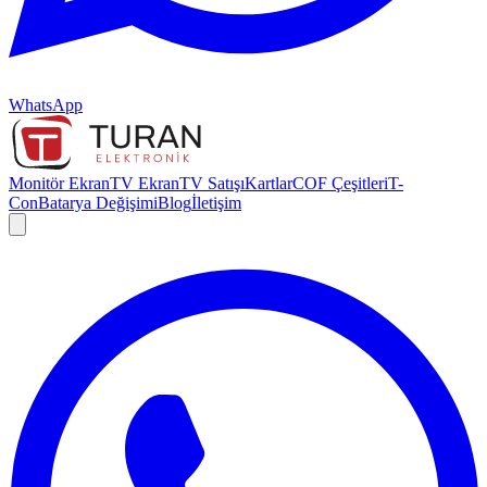
WhatsApp
Monitör Ekran
TV Ekran
TV Satışı
Kartlar
COF Çeşitleri
T-
Con
Batarya Değişimi
Blog
İletişim