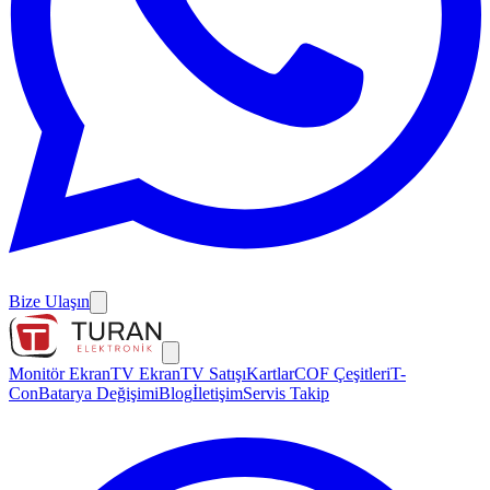
Bize Ulaşın
Monitör Ekran
TV Ekran
TV Satışı
Kartlar
COF Çeşitleri
T-
Con
Batarya Değişimi
Blog
İletişim
Servis Takip