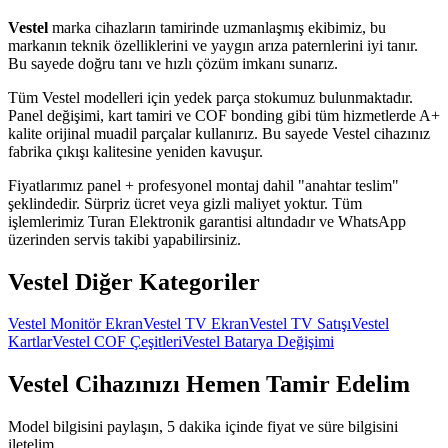
Vestel
marka cihazların tamirinde uzmanlaşmış ekibimiz, bu
markanın teknik özelliklerini ve yaygın arıza paternlerini iyi tanır.
Bu sayede doğru tanı ve hızlı çözüm imkanı sunarız.
Tüm
Vestel
modelleri için yedek parça stokumuz bulunmaktadır.
Panel değişimi, kart tamiri ve COF bonding gibi tüm hizmetlerde A+
kalite orijinal muadil parçalar kullanırız. Bu sayede
Vestel
cihazınız
fabrika çıkışı kalitesine yeniden kavuşur.
Fiyatlarımız panel + profesyonel montaj dahil "anahtar teslim"
şeklindedir. Sürpriz ücret veya gizli maliyet yoktur. Tüm
işlemlerimiz Turan Elektronik garantisi altındadır ve WhatsApp
üzerinden servis takibi yapabilirsiniz.
Vestel
Diğer Kategoriler
Vestel
Monitör Ekran
Vestel
TV Ekran
Vestel
TV Satışı
Vestel
Kartlar
Vestel
COF Çeşitleri
Vestel
Batarya Değişimi
Vestel
Cihazınızı Hemen Tamir Edelim
Model bilgisini paylaşın, 5 dakika içinde fiyat ve süre bilgisini
iletelim.