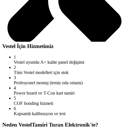
Vestel
İçin Hizmetimiz
1
Vestel uyumlu A+ kalite panel değişimi
2
Tüm Vestel modelleri için stok
3
Profesyonel montaj (temiz oda ortamı)
4
Power board ve T-Con kart tamiri
5
COF bonding hizmeti
6
Kapsamlı kalibrasyon ve test
Neden
Vestel
Tamiri Turan Elektronik'te?