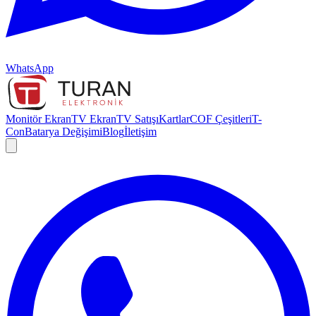
WhatsApp
Monitör Ekran
TV Ekran
TV Satışı
Kartlar
COF Çeşitleri
T-
Con
Batarya Değişimi
Blog
İletişim