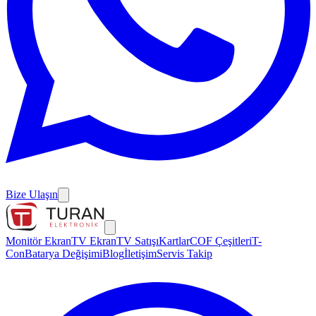
Bize Ulaşın
Monitör Ekran
TV Ekran
TV Satışı
Kartlar
COF Çeşitleri
T-
Con
Batarya Değişimi
Blog
İletişim
Servis Takip