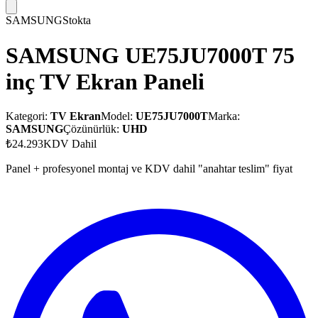
SAMSUNG
Stokta
SAMSUNG UE75JU7000T 75
inç TV Ekran Paneli
Kategori:
TV Ekran
Model:
UE75JU7000T
Marka:
SAMSUNG
Çözünürlük:
UHD
₺24.293
KDV Dahil
Panel + profesyonel montaj ve KDV dahil "anahtar teslim" fiyat