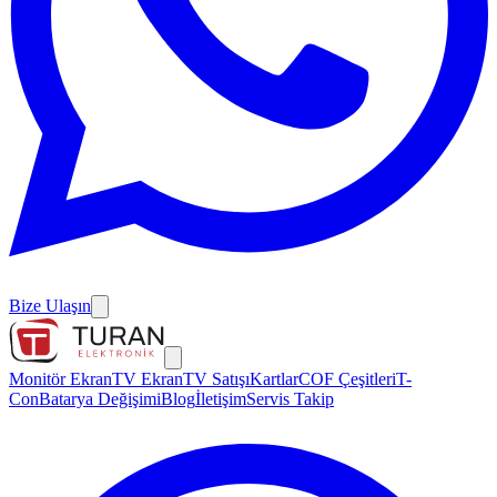
Bize Ulaşın
Monitör Ekran
TV Ekran
TV Satışı
Kartlar
COF Çeşitleri
T-
Con
Batarya Değişimi
Blog
İletişim
Servis Takip