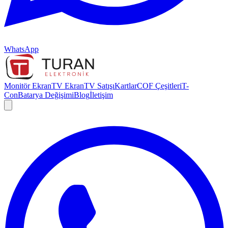
WhatsApp
Monitör Ekran
TV Ekran
TV Satışı
Kartlar
COF Çeşitleri
T-
Con
Batarya Değişimi
Blog
İletişim