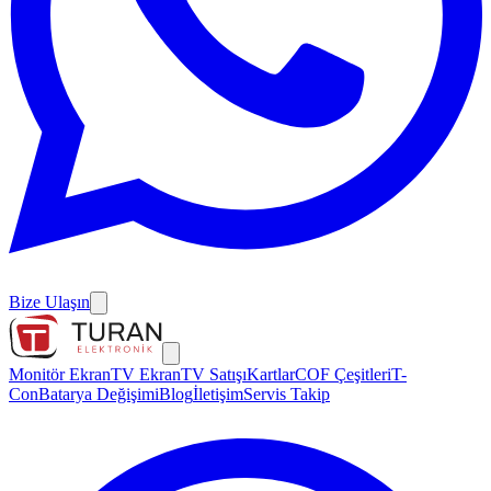
Bize Ulaşın
Monitör Ekran
TV Ekran
TV Satışı
Kartlar
COF Çeşitleri
T-
Con
Batarya Değişimi
Blog
İletişim
Servis Takip