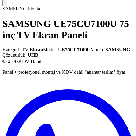
SAMSUNG
Stokta
SAMSUNG UE75CU7100U 75
inç TV Ekran Paneli
Kategori:
TV Ekran
Model:
UE75CU7100U
Marka:
SAMSUNG
Çözünürlük:
UHD
₺24.293
KDV Dahil
Panel + profesyonel montaj ve KDV dahil "anahtar teslim" fiyat