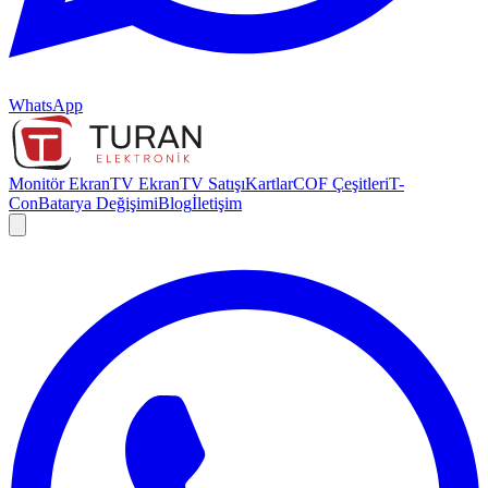
WhatsApp
Monitör Ekran
TV Ekran
TV Satışı
Kartlar
COF Çeşitleri
T-
Con
Batarya Değişimi
Blog
İletişim