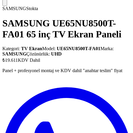
SAMSUNG
Stokta
SAMSUNG UE65NU8500T-
FA01 65 inç TV Ekran Paneli
Kategori:
TV Ekran
Model:
UE65NU8500T-FA01
Marka:
SAMSUNG
Çözünürlük:
UHD
₺19.611
KDV Dahil
Panel + profesyonel montaj ve KDV dahil "anahtar teslim" fiyat