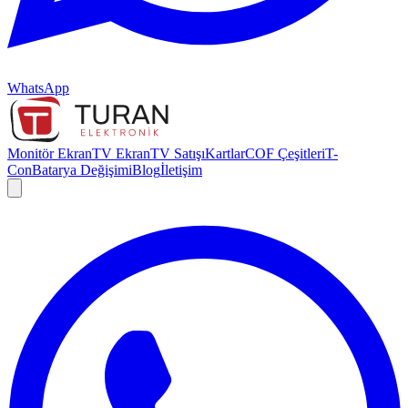
WhatsApp
Monitör Ekran
TV Ekran
TV Satışı
Kartlar
COF Çeşitleri
T-
Con
Batarya Değişimi
Blog
İletişim