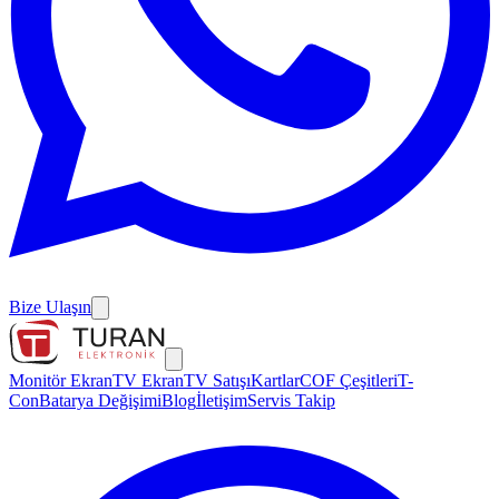
Bize Ulaşın
Monitör Ekran
TV Ekran
TV Satışı
Kartlar
COF Çeşitleri
T-
Con
Batarya Değişimi
Blog
İletişim
Servis Takip