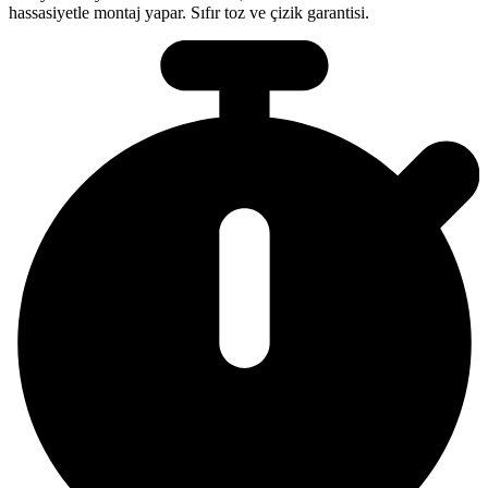
hassasiyetle montaj yapar. Sıfır toz ve çizik garantisi.