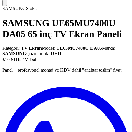
SAMSUNG
Stokta
SAMSUNG UE65MU7400U-
DA05 65 inç TV Ekran Paneli
Kategori:
TV Ekran
Model:
UE65MU7400U-DA05
Marka:
SAMSUNG
Çözünürlük:
UHD
₺19.611
KDV Dahil
Panel + profesyonel montaj ve KDV dahil "anahtar teslim" fiyat