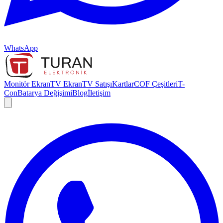
WhatsApp
Monitör Ekran
TV Ekran
TV Satışı
Kartlar
COF Çeşitleri
T-
Con
Batarya Değişimi
Blog
İletişim