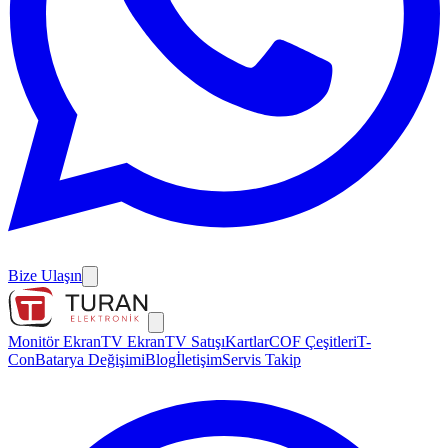
Bize Ulaşın
Monitör Ekran
TV Ekran
TV Satışı
Kartlar
COF Çeşitleri
T-
Con
Batarya Değişimi
Blog
İletişim
Servis Takip