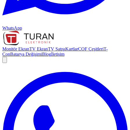
WhatsApp
Monitör Ekran
TV Ekran
TV Satışı
Kartlar
COF Çeşitleri
T-
Con
Batarya Değişimi
Blog
İletişim