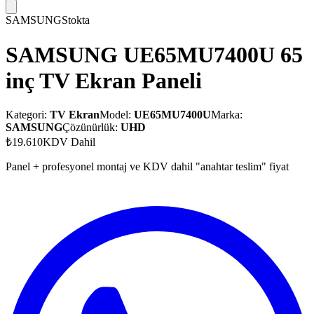
SAMSUNG
Stokta
SAMSUNG UE65MU7400U 65
inç TV Ekran Paneli
Kategori:
TV Ekran
Model:
UE65MU7400U
Marka:
SAMSUNG
Çözünürlük:
UHD
₺19.610
KDV Dahil
Panel + profesyonel montaj ve KDV dahil "anahtar teslim" fiyat