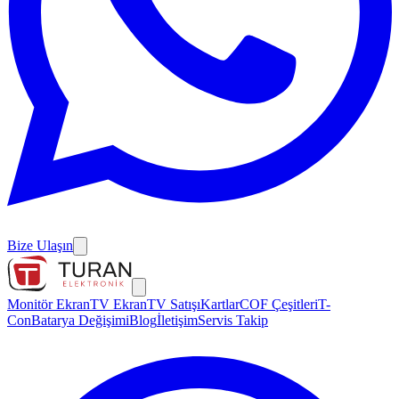
Bize Ulaşın
Monitör Ekran
TV Ekran
TV Satışı
Kartlar
COF Çeşitleri
T-
Con
Batarya Değişimi
Blog
İletişim
Servis Takip