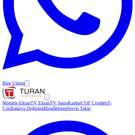
Bize Ulaşın
Monitör Ekran
TV Ekran
TV Satışı
Kartlar
COF Çeşitleri
T-
Con
Batarya Değişimi
Blog
İletişim
Servis Takip