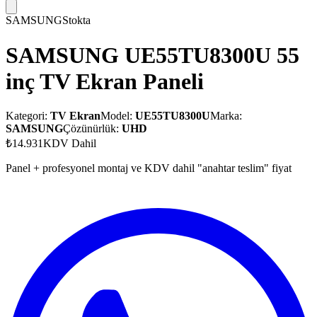
SAMSUNG
Stokta
SAMSUNG UE55TU8300U 55
inç TV Ekran Paneli
Kategori:
TV Ekran
Model:
UE55TU8300U
Marka:
SAMSUNG
Çözünürlük:
UHD
₺14.931
KDV Dahil
Panel + profesyonel montaj ve KDV dahil "anahtar teslim" fiyat