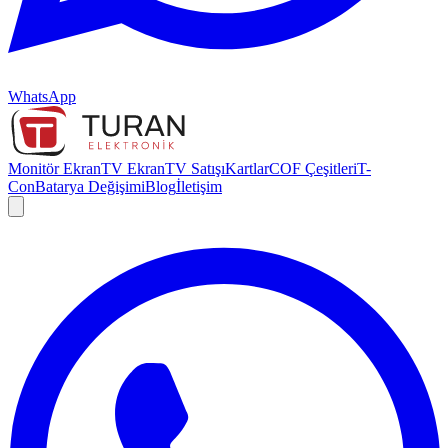
WhatsApp
Monitör Ekran
TV Ekran
TV Satışı
Kartlar
COF Çeşitleri
T-
Con
Batarya Değişimi
Blog
İletişim