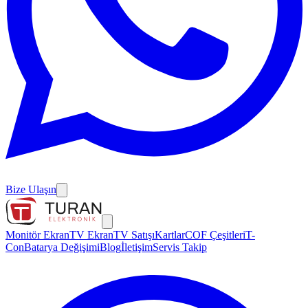
Bize Ulaşın
Monitör Ekran
TV Ekran
TV Satışı
Kartlar
COF Çeşitleri
T-
Con
Batarya Değişimi
Blog
İletişim
Servis Takip