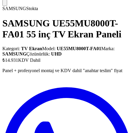
SAMSUNG
Stokta
SAMSUNG UE55MU8000T-
FA01 55 inç TV Ekran Paneli
Kategori:
TV Ekran
Model:
UE55MU8000T-FA01
Marka:
SAMSUNG
Çözünürlük:
UHD
₺14.931
KDV Dahil
Panel + profesyonel montaj ve KDV dahil "anahtar teslim" fiyat