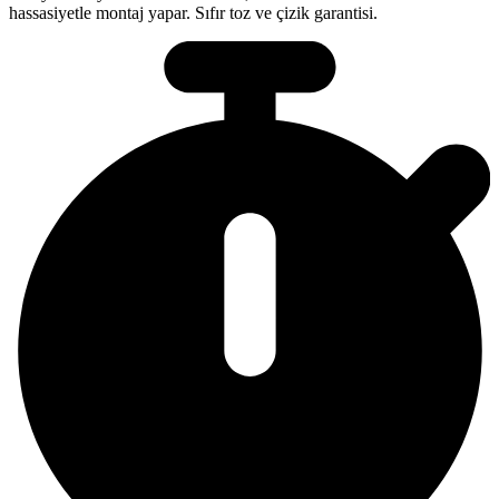
hassasiyetle montaj yapar. Sıfır toz ve çizik garantisi.