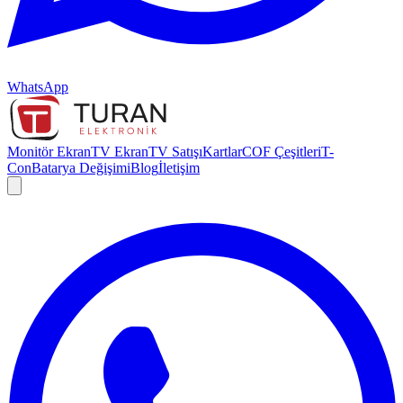
WhatsApp
Monitör Ekran
TV Ekran
TV Satışı
Kartlar
COF Çeşitleri
T-
Con
Batarya Değişimi
Blog
İletişim