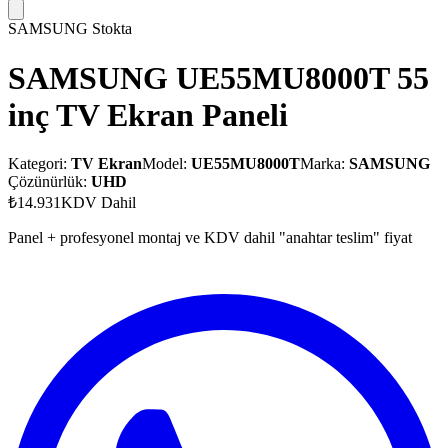
SAMSUNG
Stokta
SAMSUNG UE55MU8000T 55
inç TV Ekran Paneli
Kategori:
TV Ekran
Model:
UE55MU8000T
Marka:
SAMSUNG
Çözünürlük:
UHD
₺14.931
KDV Dahil
Panel + profesyonel montaj ve KDV dahil "anahtar teslim" fiyat