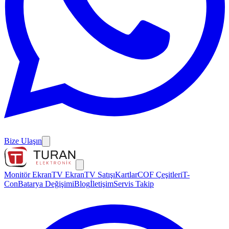
Bize Ulaşın
Monitör Ekran
TV Ekran
TV Satışı
Kartlar
COF Çeşitleri
T-
Con
Batarya Değişimi
Blog
İletişim
Servis Takip