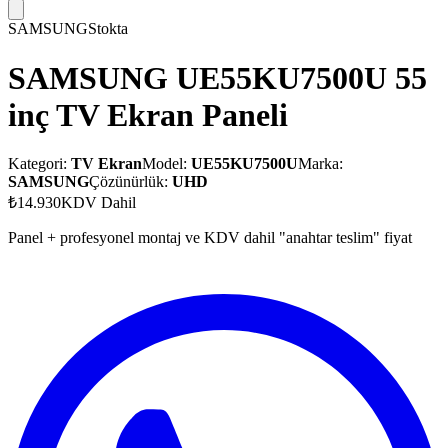
SAMSUNG
Stokta
SAMSUNG UE55KU7500U 55
inç TV Ekran Paneli
Kategori:
TV Ekran
Model:
UE55KU7500U
Marka:
SAMSUNG
Çözünürlük:
UHD
₺14.930
KDV Dahil
Panel + profesyonel montaj ve KDV dahil "anahtar teslim" fiyat