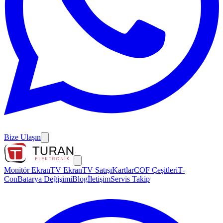
Bize Ulaşın
Monitör Ekran
TV Ekran
TV Satışı
Kartlar
COF Çeşitleri
T-
Con
Batarya Değişimi
Blog
İletişim
Servis Takip