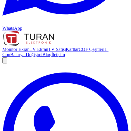
WhatsApp
Monitör Ekran
TV Ekran
TV Satışı
Kartlar
COF Çeşitleri
T-
Con
Batarya Değişimi
Blog
İletişim