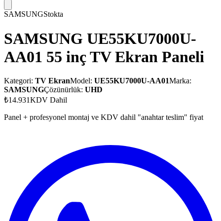
SAMSUNG
Stokta
SAMSUNG UE55KU7000U-
AA01 55 inç TV Ekran Paneli
Kategori:
TV Ekran
Model:
UE55KU7000U-AA01
Marka:
SAMSUNG
Çözünürlük:
UHD
₺14.931
KDV Dahil
Panel + profesyonel montaj ve KDV dahil "anahtar teslim" fiyat