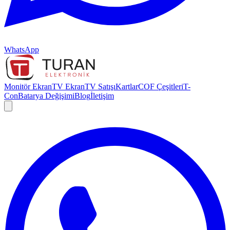
WhatsApp
Monitör Ekran
TV Ekran
TV Satışı
Kartlar
COF Çeşitleri
T-
Con
Batarya Değişimi
Blog
İletişim