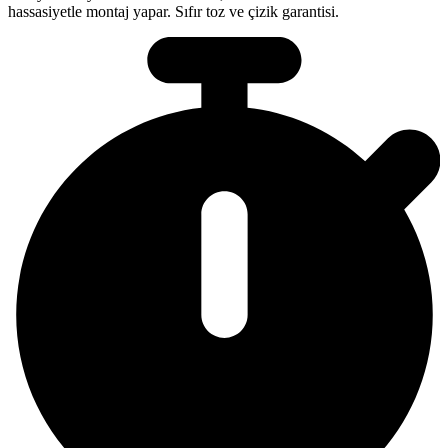
hassasiyetle montaj yapar. Sıfır toz ve çizik garantisi.