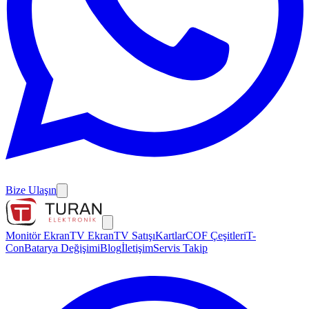
Bize Ulaşın
Monitör Ekran
TV Ekran
TV Satışı
Kartlar
COF Çeşitleri
T-
Con
Batarya Değişimi
Blog
İletişim
Servis Takip