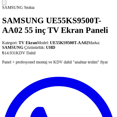
SAMSUNG
Stokta
SAMSUNG UE55KS9500T-
AA02 55 inç TV Ekran Paneli
Kategori:
TV Ekran
Model:
UE55KS9500T-AA02
Marka:
SAMSUNG
Çözünürlük:
UHD
₺14.931
KDV Dahil
Panel + profesyonel montaj ve KDV dahil "anahtar teslim" fiyat