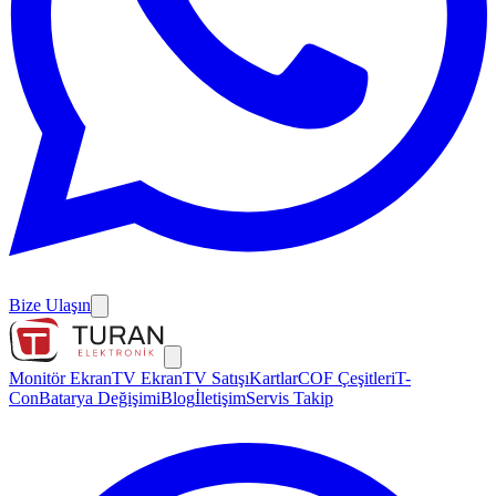
Bize Ulaşın
Monitör Ekran
TV Ekran
TV Satışı
Kartlar
COF Çeşitleri
T-
Con
Batarya Değişimi
Blog
İletişim
Servis Takip