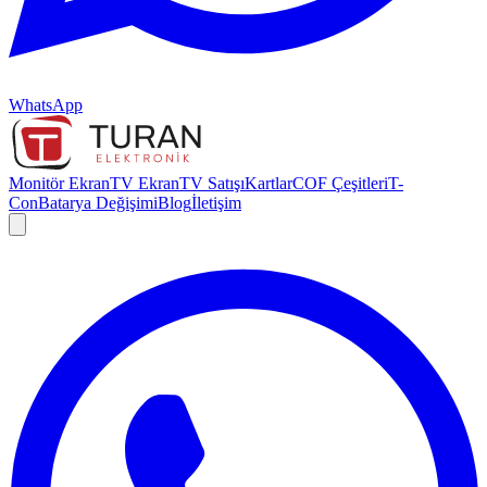
WhatsApp
Monitör Ekran
TV Ekran
TV Satışı
Kartlar
COF Çeşitleri
T-
Con
Batarya Değişimi
Blog
İletişim