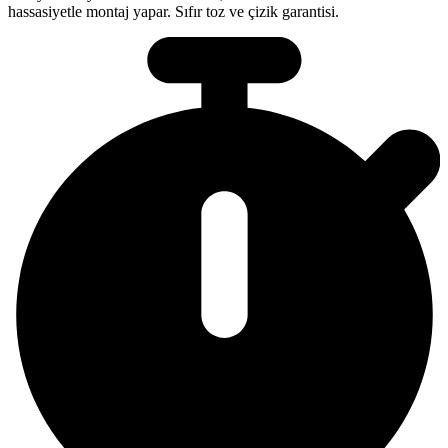
hassasiyetle montaj yapar. Sıfır toz ve çizik garantisi.