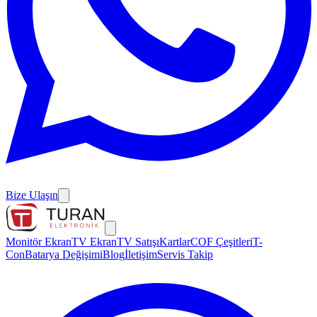
Bize Ulaşın
Monitör Ekran
TV Ekran
TV Satışı
Kartlar
COF Çeşitleri
T-
Con
Batarya Değişimi
Blog
İletişim
Servis Takip