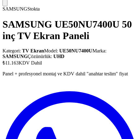
SAMSUNG
Stokta
SAMSUNG UE50NU7400U 50
inç TV Ekran Paneli
Kategori:
TV Ekran
Model:
UE50NU7400U
Marka:
SAMSUNG
Çözünürlük:
UHD
₺11.163
KDV Dahil
Panel + profesyonel montaj ve KDV dahil "anahtar teslim" fiyat