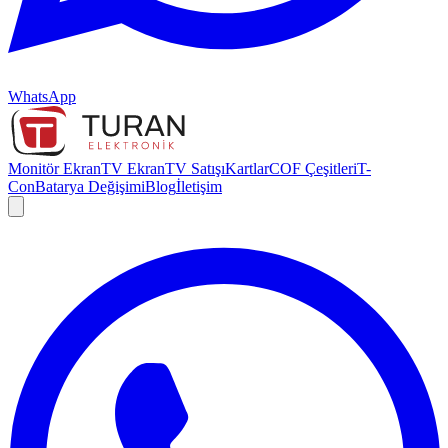
WhatsApp
Monitör Ekran
TV Ekran
TV Satışı
Kartlar
COF Çeşitleri
T-
Con
Batarya Değişimi
Blog
İletişim