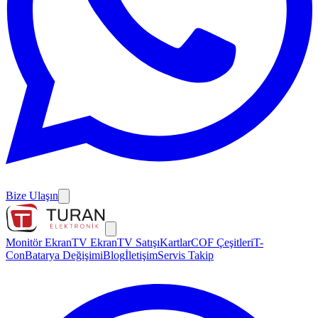
Bize Ulaşın
Monitör Ekran
TV Ekran
TV Satışı
Kartlar
COF Çeşitleri
T-
Con
Batarya Değişimi
Blog
İletişim
Servis Takip