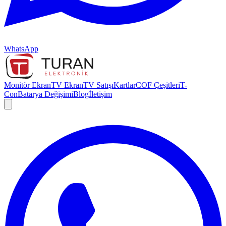
WhatsApp
Monitör Ekran
TV Ekran
TV Satışı
Kartlar
COF Çeşitleri
T-
Con
Batarya Değişimi
Blog
İletişim