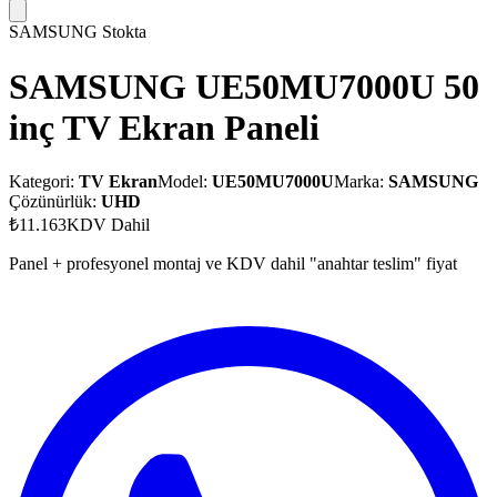
SAMSUNG
Stokta
SAMSUNG UE50MU7000U 50
inç TV Ekran Paneli
Kategori:
TV Ekran
Model:
UE50MU7000U
Marka:
SAMSUNG
Çözünürlük:
UHD
₺11.163
KDV Dahil
Panel + profesyonel montaj ve KDV dahil "anahtar teslim" fiyat