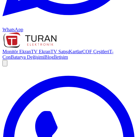
WhatsApp
Monitör Ekran
TV Ekran
TV Satışı
Kartlar
COF Çeşitleri
T-
Con
Batarya Değişimi
Blog
İletişim