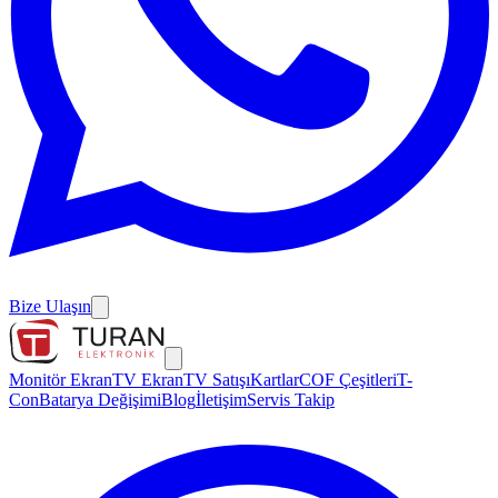
Bize Ulaşın
Monitör Ekran
TV Ekran
TV Satışı
Kartlar
COF Çeşitleri
T-
Con
Batarya Değişimi
Blog
İletişim
Servis Takip