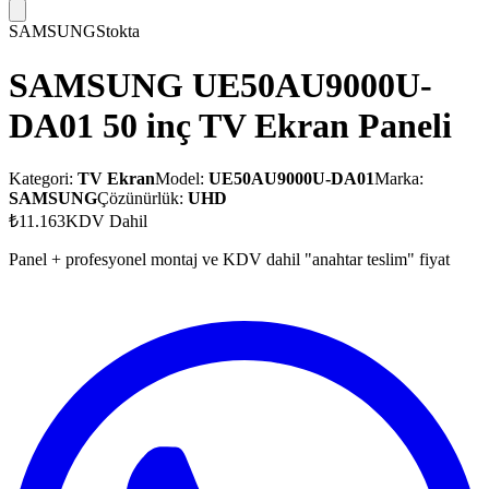
SAMSUNG
Stokta
SAMSUNG UE50AU9000U-
DA01 50 inç TV Ekran Paneli
Kategori:
TV Ekran
Model:
UE50AU9000U-DA01
Marka:
SAMSUNG
Çözünürlük:
UHD
₺11.163
KDV Dahil
Panel + profesyonel montaj ve KDV dahil "anahtar teslim" fiyat