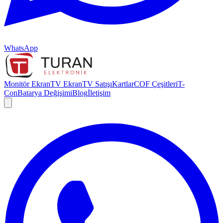
WhatsApp
Monitör Ekran
TV Ekran
TV Satışı
Kartlar
COF Çeşitleri
T-
Con
Batarya Değişimi
Blog
İletişim