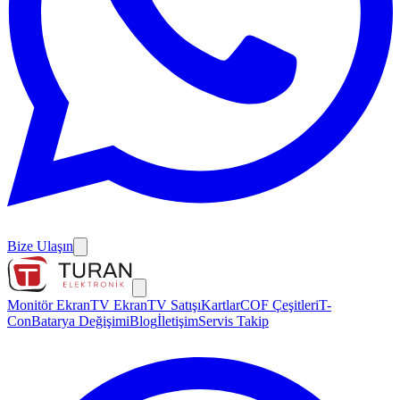
Bize Ulaşın
Monitör Ekran
TV Ekran
TV Satışı
Kartlar
COF Çeşitleri
T-
Con
Batarya Değişimi
Blog
İletişim
Servis Takip