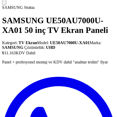
SAMSUNG
Stokta
SAMSUNG UE50AU7000U-
XA01 50 inç TV Ekran Paneli
Kategori:
TV Ekran
Model:
UE50AU7000U-XA01
Marka:
SAMSUNG
Çözünürlük:
UHD
₺11.163
KDV Dahil
Panel + profesyonel montaj ve KDV dahil "anahtar teslim" fiyat