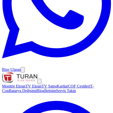
Bize Ulaşın
Monitör Ekran
TV Ekran
TV Satışı
Kartlar
COF Çeşitleri
T-
Con
Batarya Değişimi
Blog
İletişim
Servis Takip