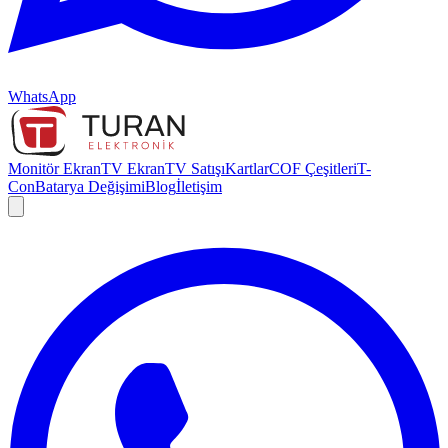
WhatsApp
Monitör Ekran
TV Ekran
TV Satışı
Kartlar
COF Çeşitleri
T-
Con
Batarya Değişimi
Blog
İletişim