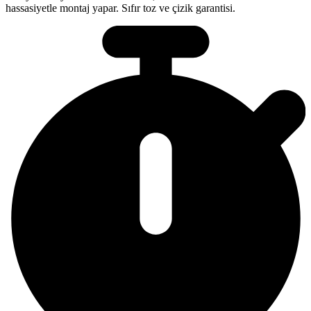
hassasiyetle montaj yapar. Sıfır toz ve çizik garantisi.