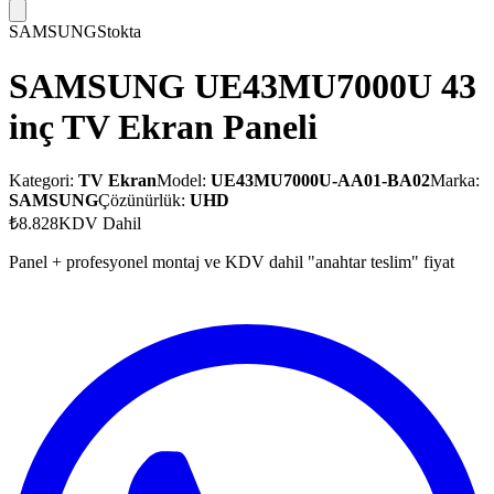
SAMSUNG
Stokta
SAMSUNG UE43MU7000U 43
inç TV Ekran Paneli
Kategori:
TV Ekran
Model:
UE43MU7000U-AA01-BA02
Marka:
SAMSUNG
Çözünürlük:
UHD
₺8.828
KDV Dahil
Panel + profesyonel montaj ve KDV dahil "anahtar teslim" fiyat