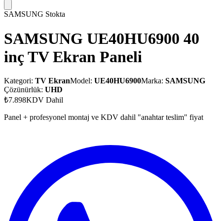
SAMSUNG
Stokta
SAMSUNG UE40HU6900 40
inç TV Ekran Paneli
Kategori:
TV Ekran
Model:
UE40HU6900
Marka:
SAMSUNG
Çözünürlük:
UHD
₺7.898
KDV Dahil
Panel + profesyonel montaj ve KDV dahil "anahtar teslim" fiyat