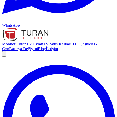
WhatsApp
Monitör Ekran
TV Ekran
TV Satışı
Kartlar
COF Çeşitleri
T-
Con
Batarya Değişimi
Blog
İletişim