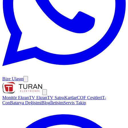
Bize Ulaşın
Monitör Ekran
TV Ekran
TV Satışı
Kartlar
COF Çeşitleri
T-
Con
Batarya Değişimi
Blog
İletişim
Servis Takip