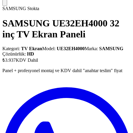
SAMSUNG
Stokta
SAMSUNG UE32EH4000 32
inç TV Ekran Paneli
Kategori:
TV Ekran
Model:
UE32EH4000
Marka:
SAMSUNG
Çözünürlük:
HD
₺3.937
KDV Dahil
Panel + profesyonel montaj ve KDV dahil "anahtar teslim" fiyat