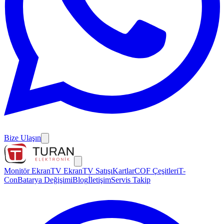
Bize Ulaşın
Monitör Ekran
TV Ekran
TV Satışı
Kartlar
COF Çeşitleri
T-
Con
Batarya Değişimi
Blog
İletişim
Servis Takip