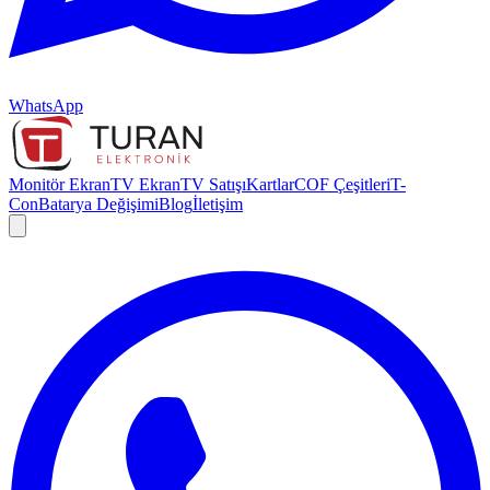
WhatsApp
Monitör Ekran
TV Ekran
TV Satışı
Kartlar
COF Çeşitleri
T-
Con
Batarya Değişimi
Blog
İletişim