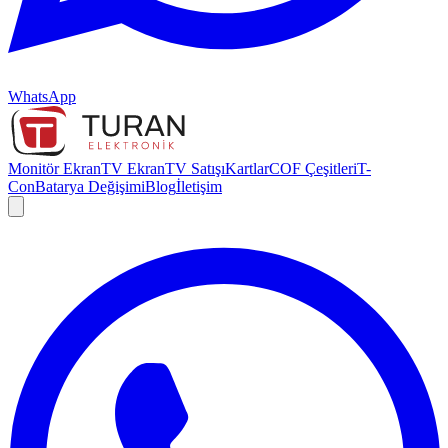
WhatsApp
Monitör Ekran
TV Ekran
TV Satışı
Kartlar
COF Çeşitleri
T-
Con
Batarya Değişimi
Blog
İletişim