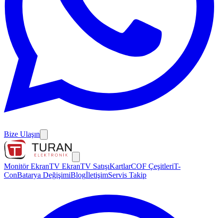
Bize Ulaşın
Monitör Ekran
TV Ekran
TV Satışı
Kartlar
COF Çeşitleri
T-
Con
Batarya Değişimi
Blog
İletişim
Servis Takip