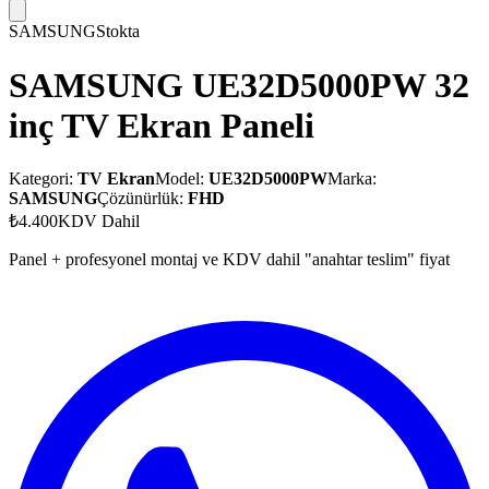
SAMSUNG
Stokta
SAMSUNG UE32D5000PW 32
inç TV Ekran Paneli
Kategori:
TV Ekran
Model:
UE32D5000PW
Marka:
SAMSUNG
Çözünürlük:
FHD
₺4.400
KDV Dahil
Panel + profesyonel montaj ve KDV dahil "anahtar teslim" fiyat