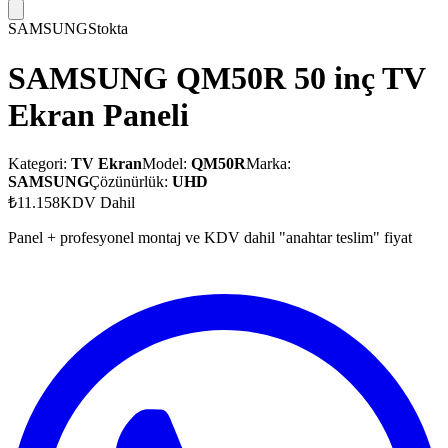
SAMSUNG
Stokta
SAMSUNG QM50R 50 inç TV
Ekran Paneli
Kategori:
TV Ekran
Model:
QM50R
Marka:
SAMSUNG
Çözünürlük:
UHD
₺11.158
KDV Dahil
Panel + profesyonel montaj ve KDV dahil "anahtar teslim" fiyat