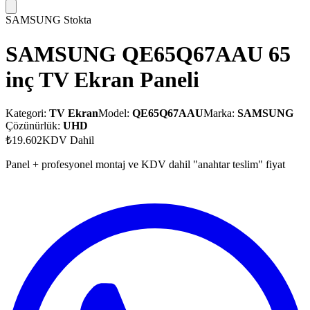
SAMSUNG
Stokta
SAMSUNG QE65Q67AAU 65
inç TV Ekran Paneli
Kategori:
TV Ekran
Model:
QE65Q67AAU
Marka:
SAMSUNG
Çözünürlük:
UHD
₺19.602
KDV Dahil
Panel + profesyonel montaj ve KDV dahil "anahtar teslim" fiyat