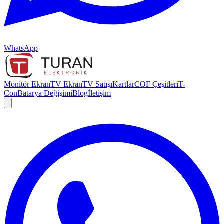
WhatsApp
Monitör Ekran
TV Ekran
TV Satışı
Kartlar
COF Çeşitleri
T-
Con
Batarya Değişimi
Blog
İletişim