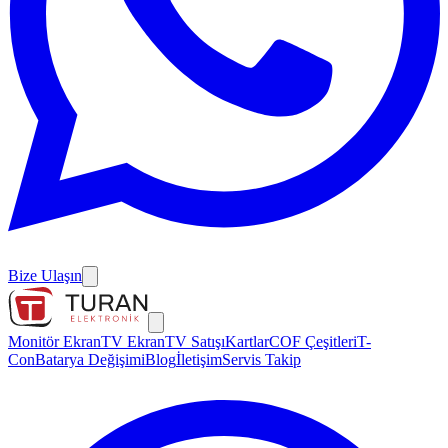
Bize Ulaşın
Monitör Ekran
TV Ekran
TV Satışı
Kartlar
COF Çeşitleri
T-
Con
Batarya Değişimi
Blog
İletişim
Servis Takip