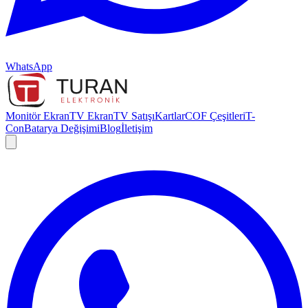
WhatsApp
Monitör Ekran
TV Ekran
TV Satışı
Kartlar
COF Çeşitleri
T-
Con
Batarya Değişimi
Blog
İletişim