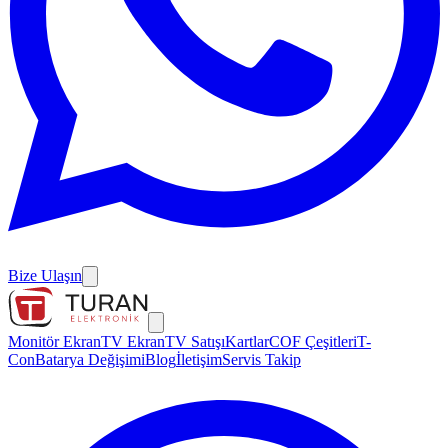
Bize Ulaşın
Monitör Ekran
TV Ekran
TV Satışı
Kartlar
COF Çeşitleri
T-
Con
Batarya Değişimi
Blog
İletişim
Servis Takip