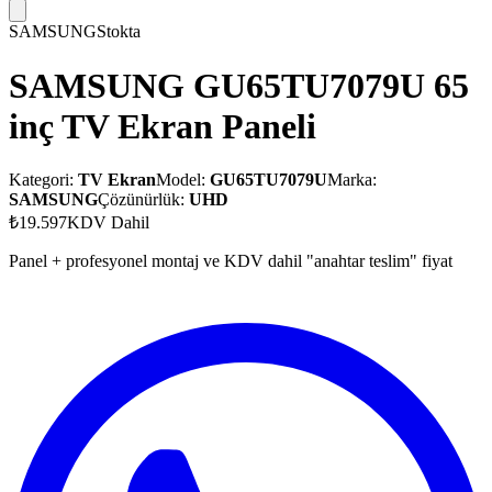
SAMSUNG
Stokta
SAMSUNG GU65TU7079U 65
inç TV Ekran Paneli
Kategori:
TV Ekran
Model:
GU65TU7079U
Marka:
SAMSUNG
Çözünürlük:
UHD
₺19.597
KDV Dahil
Panel + profesyonel montaj ve KDV dahil "anahtar teslim" fiyat