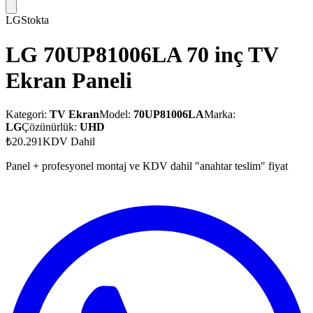
LG
Stokta
LG 70UP81006LA 70 inç TV
Ekran Paneli
Kategori:
TV Ekran
Model:
70UP81006LA
Marka:
LG
Çözünürlük:
UHD
₺20.291
KDV Dahil
Panel + profesyonel montaj ve KDV dahil "anahtar teslim" fiyat