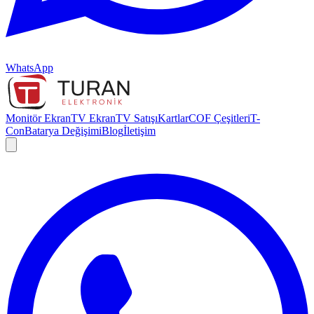
WhatsApp
Monitör Ekran
TV Ekran
TV Satışı
Kartlar
COF Çeşitleri
T-
Con
Batarya Değişimi
Blog
İletişim