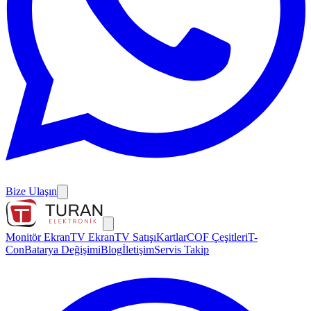
Bize Ulaşın
Monitör Ekran
TV Ekran
TV Satışı
Kartlar
COF Çeşitleri
T-
Con
Batarya Değişimi
Blog
İletişim
Servis Takip