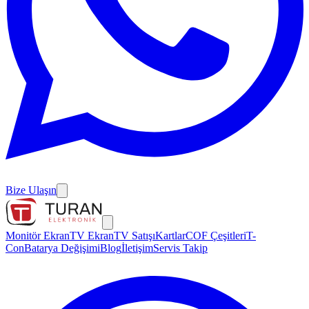
Bize Ulaşın
Monitör Ekran
TV Ekran
TV Satışı
Kartlar
COF Çeşitleri
T-
Con
Batarya Değişimi
Blog
İletişim
Servis Takip