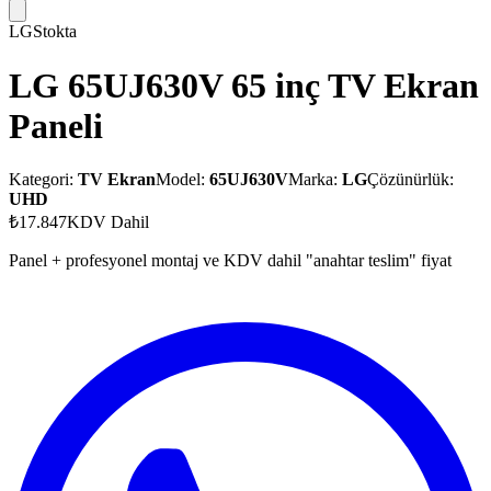
LG
Stokta
LG 65UJ630V 65 inç TV Ekran
Paneli
Kategori:
TV Ekran
Model:
65UJ630V
Marka:
LG
Çözünürlük:
UHD
₺17.847
KDV Dahil
Panel + profesyonel montaj ve KDV dahil "anahtar teslim" fiyat