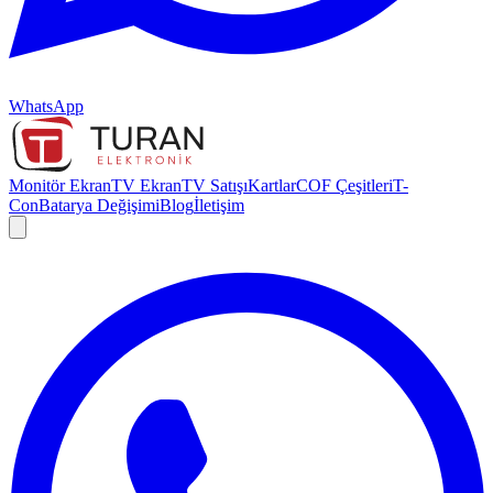
WhatsApp
Monitör Ekran
TV Ekran
TV Satışı
Kartlar
COF Çeşitleri
T-
Con
Batarya Değişimi
Blog
İletişim