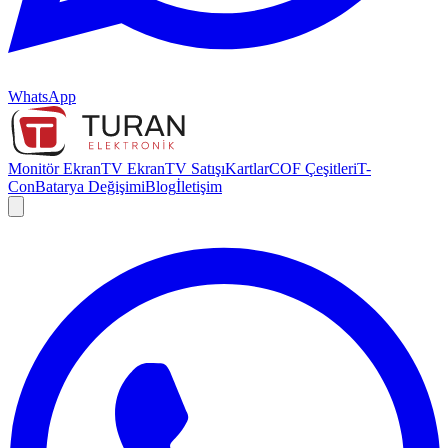
WhatsApp
Monitör Ekran
TV Ekran
TV Satışı
Kartlar
COF Çeşitleri
T-
Con
Batarya Değişimi
Blog
İletişim