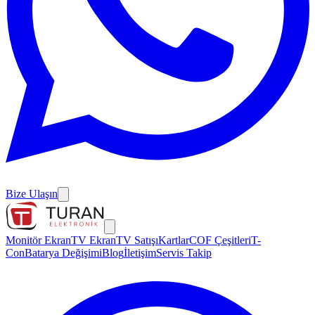
Bize Ulaşın
Monitör Ekran
TV Ekran
TV Satışı
Kartlar
COF Çeşitleri
T-
Con
Batarya Değişimi
Blog
İletişim
Servis Takip