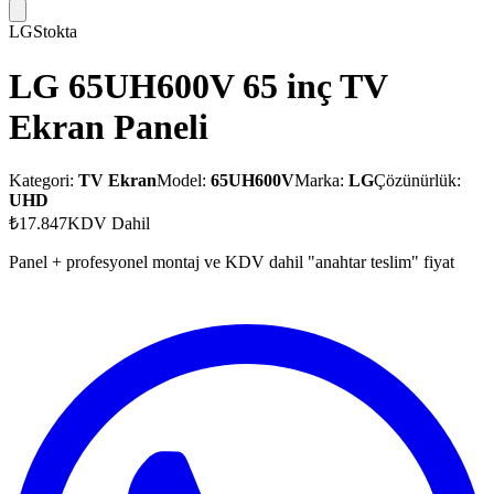
LG
Stokta
LG 65UH600V 65 inç TV
Ekran Paneli
Kategori:
TV Ekran
Model:
65UH600V
Marka:
LG
Çözünürlük:
UHD
₺17.847
KDV Dahil
Panel + profesyonel montaj ve KDV dahil "anahtar teslim" fiyat