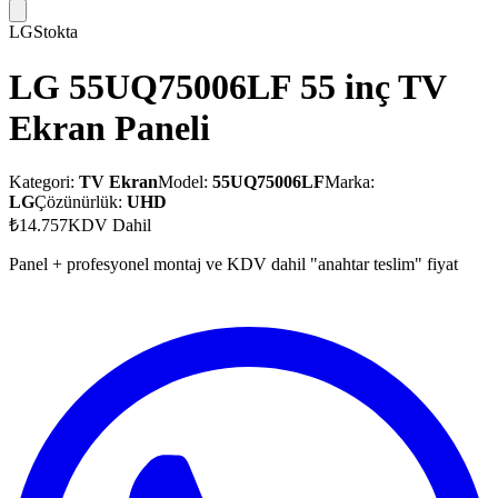
LG
Stokta
LG 55UQ75006LF 55 inç TV
Ekran Paneli
Kategori:
TV Ekran
Model:
55UQ75006LF
Marka:
LG
Çözünürlük:
UHD
₺14.757
KDV Dahil
Panel + profesyonel montaj ve KDV dahil "anahtar teslim" fiyat