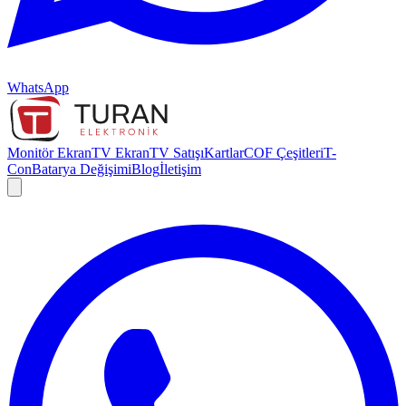
WhatsApp
Monitör Ekran
TV Ekran
TV Satışı
Kartlar
COF Çeşitleri
T-
Con
Batarya Değişimi
Blog
İletişim