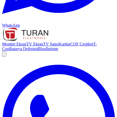
WhatsApp
Monitör Ekran
TV Ekran
TV Satışı
Kartlar
COF Çeşitleri
T-
Con
Batarya Değişimi
Blog
İletişim