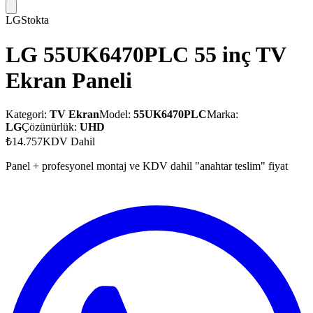
LG
Stokta
LG 55UK6470PLC 55 inç TV
Ekran Paneli
Kategori:
TV Ekran
Model:
55UK6470PLC
Marka:
LG
Çözünürlük:
UHD
₺14.757
KDV Dahil
Panel + profesyonel montaj ve KDV dahil "anahtar teslim" fiyat