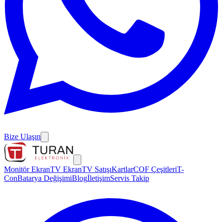
Bize Ulaşın
Monitör Ekran
TV Ekran
TV Satışı
Kartlar
COF Çeşitleri
T-
Con
Batarya Değişimi
Blog
İletişim
Servis Takip