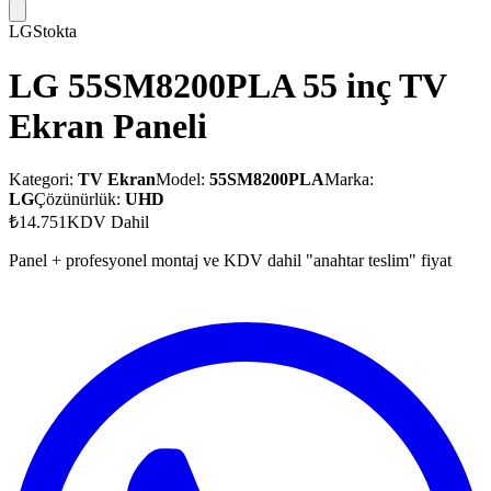
LG
Stokta
LG 55SM8200PLA 55 inç TV
Ekran Paneli
Kategori:
TV Ekran
Model:
55SM8200PLA
Marka:
LG
Çözünürlük:
UHD
₺14.751
KDV Dahil
Panel + profesyonel montaj ve KDV dahil "anahtar teslim" fiyat