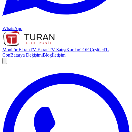
WhatsApp
Monitör Ekran
TV Ekran
TV Satışı
Kartlar
COF Çeşitleri
T-
Con
Batarya Değişimi
Blog
İletişim