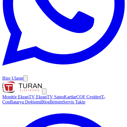
Bize Ulaşın
Monitör Ekran
TV Ekran
TV Satışı
Kartlar
COF Çeşitleri
T-
Con
Batarya Değişimi
Blog
İletişim
Servis Takip