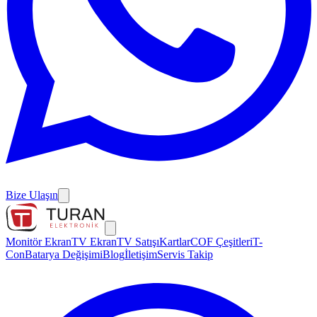
Bize Ulaşın
Monitör Ekran
TV Ekran
TV Satışı
Kartlar
COF Çeşitleri
T-
Con
Batarya Değişimi
Blog
İletişim
Servis Takip