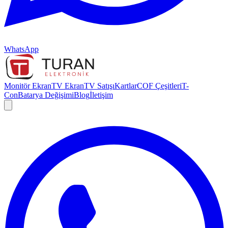
WhatsApp
Monitör Ekran
TV Ekran
TV Satışı
Kartlar
COF Çeşitleri
T-
Con
Batarya Değişimi
Blog
İletişim