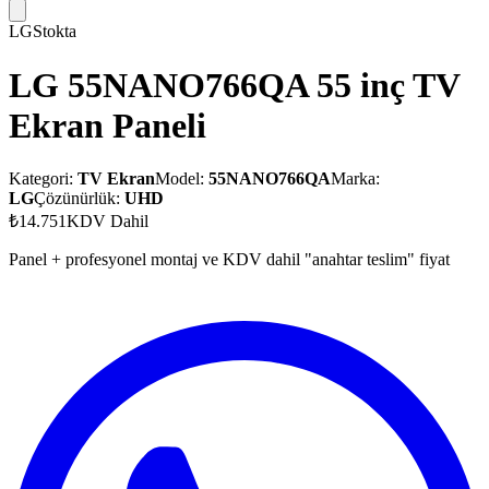
LG
Stokta
LG 55NANO766QA 55 inç TV
Ekran Paneli
Kategori:
TV Ekran
Model:
55NANO766QA
Marka:
LG
Çözünürlük:
UHD
₺14.751
KDV Dahil
Panel + profesyonel montaj ve KDV dahil "anahtar teslim" fiyat