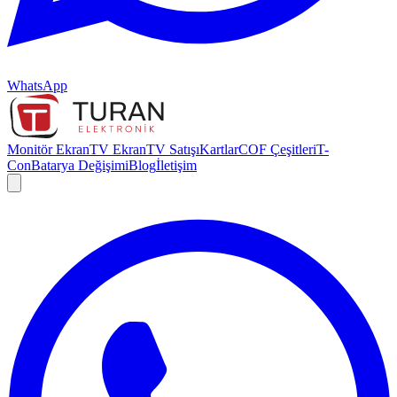
WhatsApp
Monitör Ekran
TV Ekran
TV Satışı
Kartlar
COF Çeşitleri
T-
Con
Batarya Değişimi
Blog
İletişim