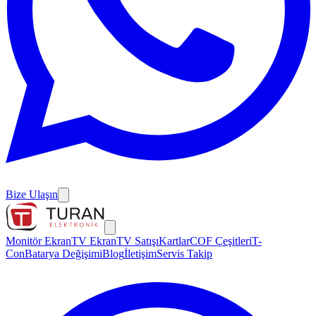
Bize Ulaşın
Monitör Ekran
TV Ekran
TV Satışı
Kartlar
COF Çeşitleri
T-
Con
Batarya Değişimi
Blog
İletişim
Servis Takip