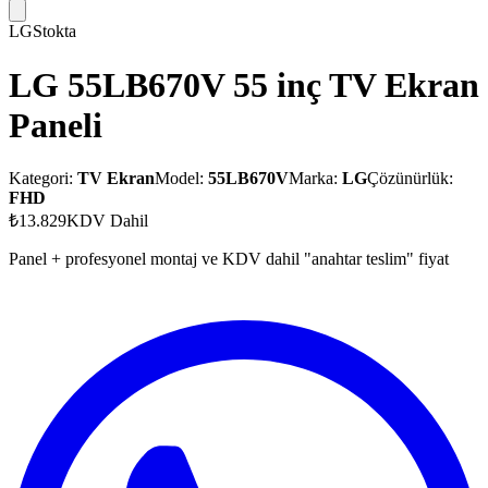
LG
Stokta
LG 55LB670V 55 inç TV Ekran
Paneli
Kategori:
TV Ekran
Model:
55LB670V
Marka:
LG
Çözünürlük:
FHD
₺13.829
KDV Dahil
Panel + profesyonel montaj ve KDV dahil "anahtar teslim" fiyat