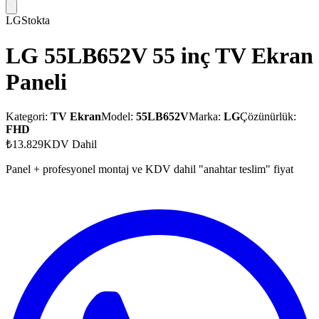
LG
Stokta
LG 55LB652V 55 inç TV Ekran
Paneli
Kategori:
TV Ekran
Model:
55LB652V
Marka:
LG
Çözünürlük:
FHD
₺13.829
KDV Dahil
Panel + profesyonel montaj ve KDV dahil "anahtar teslim" fiyat