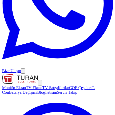
Bize Ulaşın
Monitör Ekran
TV Ekran
TV Satışı
Kartlar
COF Çeşitleri
T-
Con
Batarya Değişimi
Blog
İletişim
Servis Takip