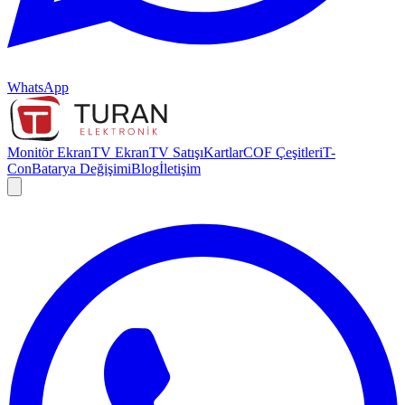
WhatsApp
Monitör Ekran
TV Ekran
TV Satışı
Kartlar
COF Çeşitleri
T-
Con
Batarya Değişimi
Blog
İletişim