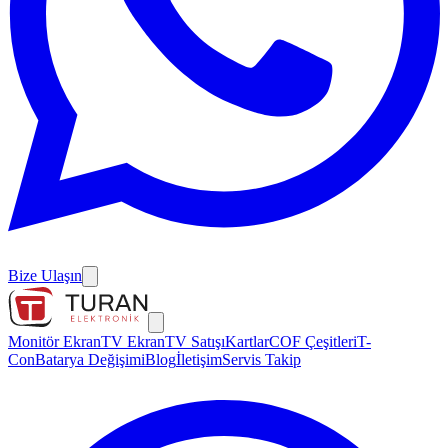
Bize Ulaşın
Monitör Ekran
TV Ekran
TV Satışı
Kartlar
COF Çeşitleri
T-
Con
Batarya Değişimi
Blog
İletişim
Servis Takip