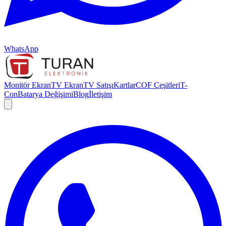
WhatsApp
Monitör Ekran
TV Ekran
TV Satışı
Kartlar
COF Çeşitleri
T-
Con
Batarya Değişimi
Blog
İletişim