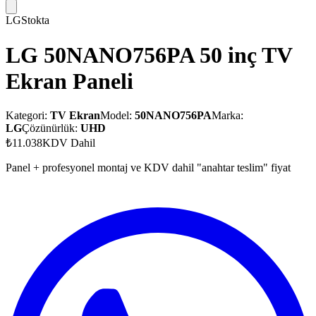
LG
Stokta
LG 50NANO756PA 50 inç TV
Ekran Paneli
Kategori:
TV Ekran
Model:
50NANO756PA
Marka:
LG
Çözünürlük:
UHD
₺11.038
KDV Dahil
Panel + profesyonel montaj ve KDV dahil "anahtar teslim" fiyat