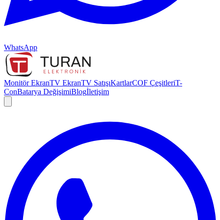
WhatsApp
Monitör Ekran
TV Ekran
TV Satışı
Kartlar
COF Çeşitleri
T-
Con
Batarya Değişimi
Blog
İletişim