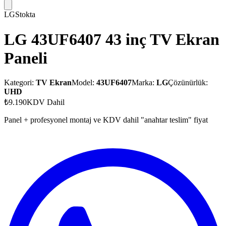
LG
Stokta
LG 43UF6407 43 inç TV Ekran
Paneli
Kategori:
TV Ekran
Model:
43UF6407
Marka:
LG
Çözünürlük:
UHD
₺9.190
KDV Dahil
Panel + profesyonel montaj ve KDV dahil "anahtar teslim" fiyat