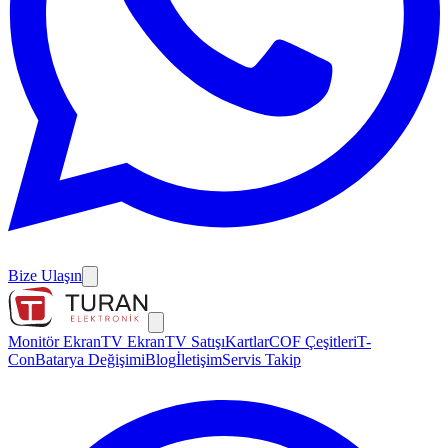
Bize Ulaşın
Monitör Ekran
TV Ekran
TV Satışı
Kartlar
COF Çeşitleri
T-
Con
Batarya Değişimi
Blog
İletişim
Servis Takip