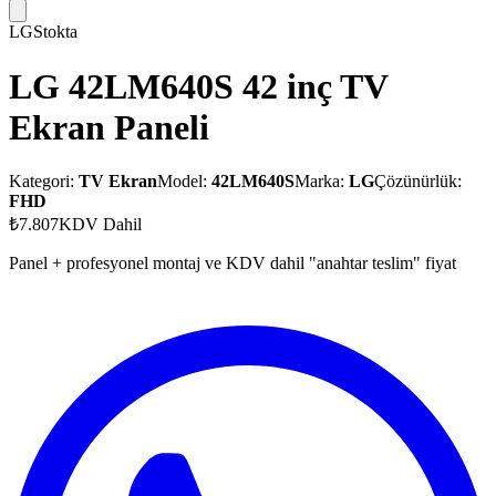
LG
Stokta
LG 42LM640S 42 inç TV
Ekran Paneli
Kategori:
TV Ekran
Model:
42LM640S
Marka:
LG
Çözünürlük:
FHD
₺7.807
KDV Dahil
Panel + profesyonel montaj ve KDV dahil "anahtar teslim" fiyat