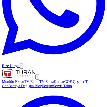
Bize Ulaşın
Monitör Ekran
TV Ekran
TV Satışı
Kartlar
COF Çeşitleri
T-
Con
Batarya Değişimi
Blog
İletişim
Servis Takip