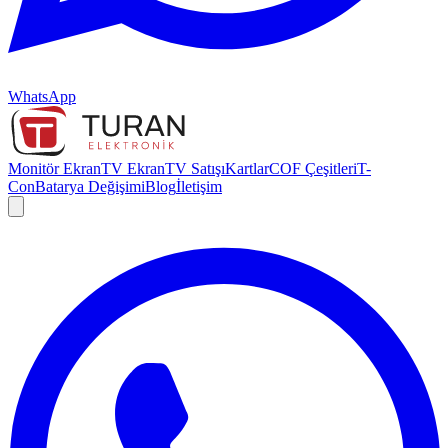
WhatsApp
Monitör Ekran
TV Ekran
TV Satışı
Kartlar
COF Çeşitleri
T-
Con
Batarya Değişimi
Blog
İletişim