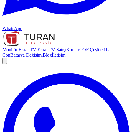
WhatsApp
Monitör Ekran
TV Ekran
TV Satışı
Kartlar
COF Çeşitleri
T-
Con
Batarya Değişimi
Blog
İletişim