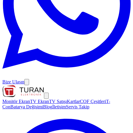
Bize Ulaşın
Monitör Ekran
TV Ekran
TV Satışı
Kartlar
COF Çeşitleri
T-
Con
Batarya Değişimi
Blog
İletişim
Servis Takip