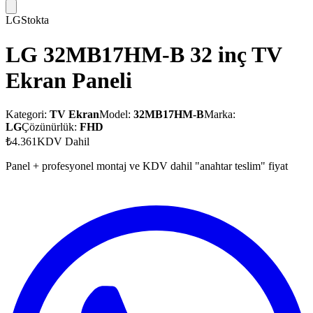
LG
Stokta
LG 32MB17HM-B 32 inç TV
Ekran Paneli
Kategori:
TV Ekran
Model:
32MB17HM-B
Marka:
LG
Çözünürlük:
FHD
₺4.361
KDV Dahil
Panel + profesyonel montaj ve KDV dahil "anahtar teslim" fiyat