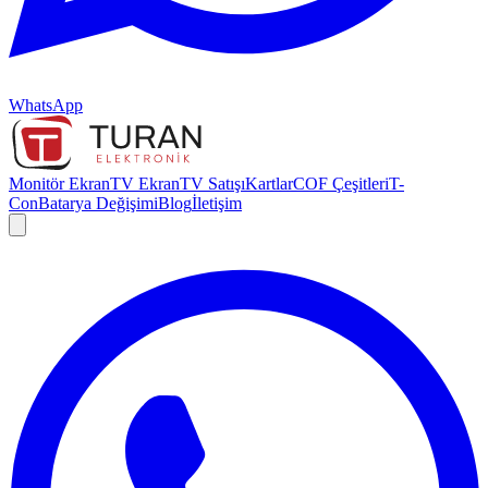
WhatsApp
Monitör Ekran
TV Ekran
TV Satışı
Kartlar
COF Çeşitleri
T-
Con
Batarya Değişimi
Blog
İletişim