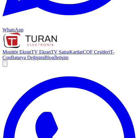
WhatsApp
Monitör Ekran
TV Ekran
TV Satışı
Kartlar
COF Çeşitleri
T-
Con
Batarya Değişimi
Blog
İletişim