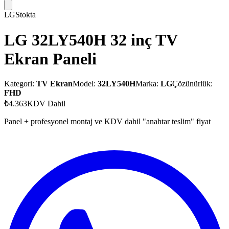
LG
Stokta
LG 32LY540H 32 inç TV
Ekran Paneli
Kategori:
TV Ekran
Model:
32LY540H
Marka:
LG
Çözünürlük:
FHD
₺4.363
KDV Dahil
Panel + profesyonel montaj ve KDV dahil "anahtar teslim" fiyat