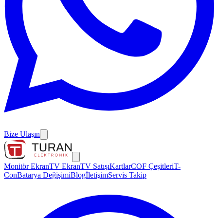
Bize Ulaşın
Monitör Ekran
TV Ekran
TV Satışı
Kartlar
COF Çeşitleri
T-
Con
Batarya Değişimi
Blog
İletişim
Servis Takip