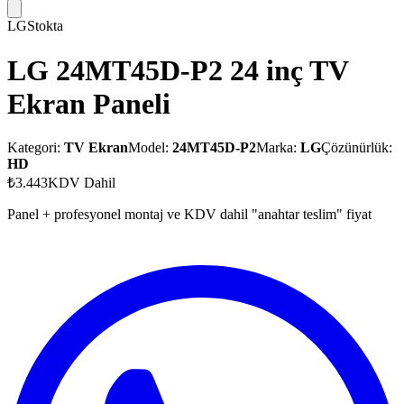
LG
Stokta
LG 24MT45D-P2 24 inç TV
Ekran Paneli
Kategori:
TV Ekran
Model:
24MT45D-P2
Marka:
LG
Çözünürlük:
HD
₺3.443
KDV Dahil
Panel + profesyonel montaj ve KDV dahil "anahtar teslim" fiyat