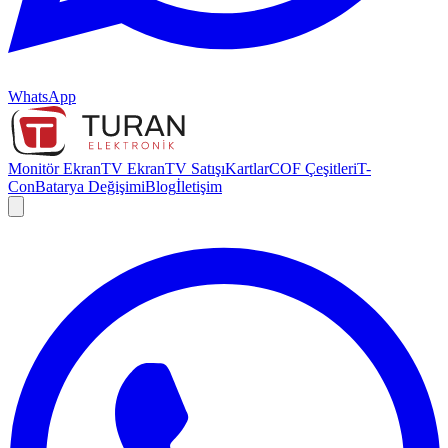
WhatsApp
Monitör Ekran
TV Ekran
TV Satışı
Kartlar
COF Çeşitleri
T-
Con
Batarya Değişimi
Blog
İletişim