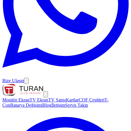
Bize Ulaşın
Monitör Ekran
TV Ekran
TV Satışı
Kartlar
COF Çeşitleri
T-
Con
Batarya Değişimi
Blog
İletişim
Servis Takip