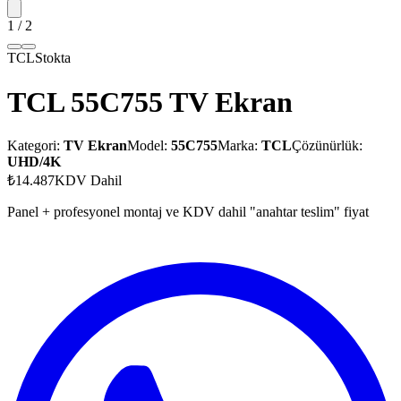
1
/
2
TCL
Stokta
TCL 55C755 TV Ekran
Kategori:
TV Ekran
Model:
55C755
Marka:
TCL
Çözünürlük:
UHD/4K
₺14.487
KDV Dahil
Panel + profesyonel montaj ve KDV dahil "anahtar teslim" fiyat