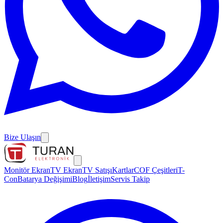
Bize Ulaşın
Monitör Ekran
TV Ekran
TV Satışı
Kartlar
COF Çeşitleri
T-
Con
Batarya Değişimi
Blog
İletişim
Servis Takip