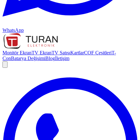
WhatsApp
Monitör Ekran
TV Ekran
TV Satışı
Kartlar
COF Çeşitleri
T-
Con
Batarya Değişimi
Blog
İletişim