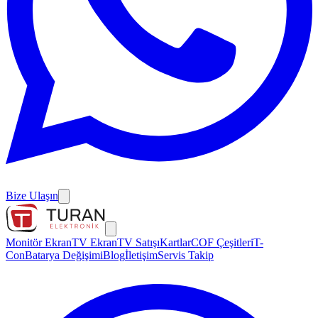
Bize Ulaşın
Monitör Ekran
TV Ekran
TV Satışı
Kartlar
COF Çeşitleri
T-
Con
Batarya Değişimi
Blog
İletişim
Servis Takip