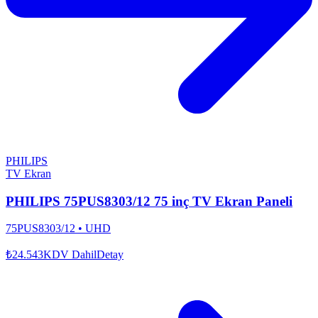
PHILIPS
TV Ekran
PHILIPS 75PUS8303/12 75 inç TV Ekran Paneli
75PUS8303/12
•
UHD
₺24.543
KDV Dahil
Detay