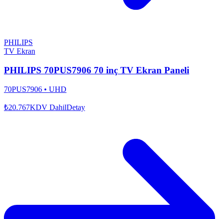
PHILIPS
TV Ekran
PHILIPS 70PUS7906 70 inç TV Ekran Paneli
70PUS7906
•
UHD
₺20.767
KDV Dahil
Detay