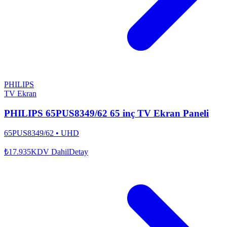
PHILIPS
TV Ekran
PHILIPS 65PUS8349/62 65 inç TV Ekran Paneli
65PUS8349/62
•
UHD
₺17.935
KDV Dahil
Detay