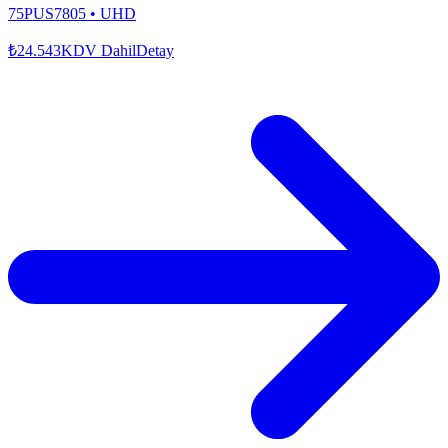
75PUS7805
•
UHD
₺24.543
KDV Dahil
Detay