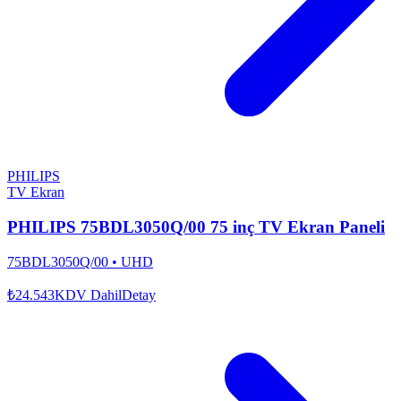
PHILIPS
TV Ekran
PHILIPS 75BDL3050Q/00 75 inç TV Ekran Paneli
75BDL3050Q/00
•
UHD
₺24.543
KDV Dahil
Detay