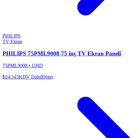
PHILIPS
TV Ekran
PHILIPS 75PML9008 75 inç TV Ekran Paneli
75PML9008
•
UHD
₺24.543
KDV Dahil
Detay