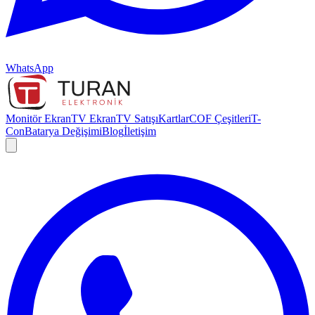
WhatsApp
Monitör Ekran
TV Ekran
TV Satışı
Kartlar
COF Çeşitleri
T-
Con
Batarya Değişimi
Blog
İletişim