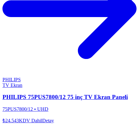
PHILIPS
TV Ekran
PHILIPS 75PUS7800/12 75 inç TV Ekran Paneli
75PUS7800/12
•
UHD
₺24.543
KDV Dahil
Detay