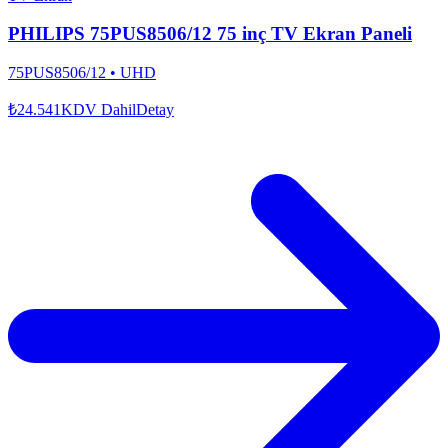
PHILIPS 75PUS8506/12 75 inç TV Ekran Paneli
75PUS8506/12
•
UHD
₺24.541
KDV Dahil
Detay