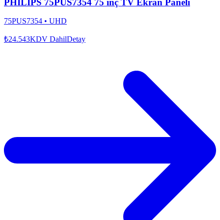
PHILIPS 75PUS7354 75 inç TV Ekran Paneli
75PUS7354
•
UHD
₺24.543
KDV Dahil
Detay