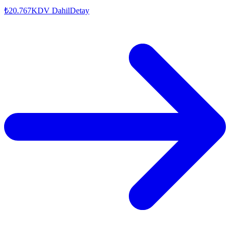
₺20.767
KDV Dahil
Detay