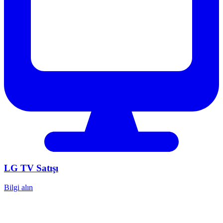
LG
TV Satışı
Bilgi alın