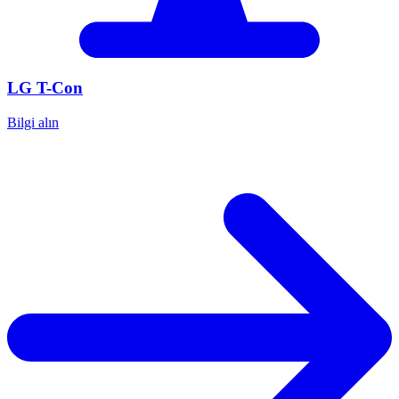
LG
T-Con
Bilgi alın