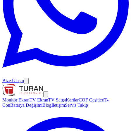
Bize Ulaşın
Monitör Ekran
TV Ekran
TV Satışı
Kartlar
COF Çeşitleri
T-
Con
Batarya Değişimi
Blog
İletişim
Servis Takip