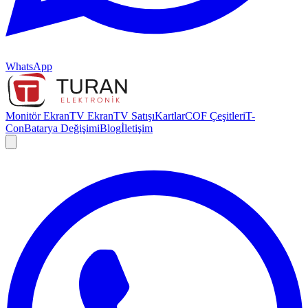
WhatsApp
Monitör Ekran
TV Ekran
TV Satışı
Kartlar
COF Çeşitleri
T-
Con
Batarya Değişimi
Blog
İletişim